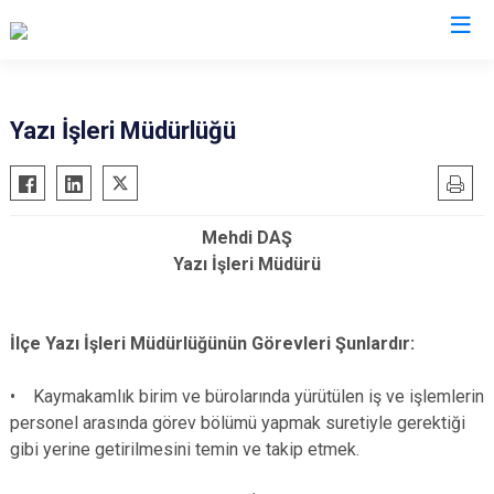
İstanbul
Yazı İşleri Müdürlüğü
Adalar
Fatih
Sultanbeyli
Avcılar
Gaziosmanpaşa
Tuzla
Mehdi DAŞ
Bağcılar
Güngören
Ümraniye
Yazı İşleri Müdürü
Bahçelievler
Kadıköy
Üsküdar
Bakırköy
Kağıthane
Zeytinburnu
İlçe Yazı İşleri Müdürlüğünün Görevleri Şunlardır:
Bayrampaşa
Kartal
Arnavutköy
Beşiktaş
Küçükçekmece
Ataşehir
• Kaymakamlık birim ve bürolarında yürütülen iş ve işlemlerin
Beykoz
Maltepe
Başakşehir
personel arasında görev bölümü yapmak suretiyle gerektiği
Beyoğlu
Pendik
Beylikdüzü
gibi yerine getirilmesini temin ve takip etmek.
Büyükçekmece
Sarıyer
Çekmeköy