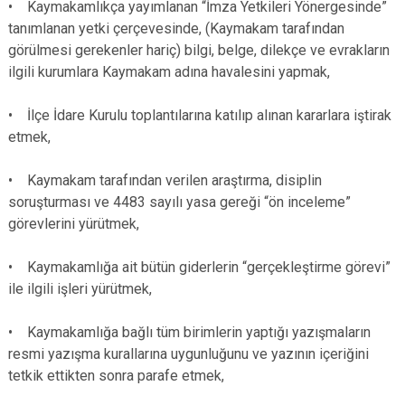
• Kaymakamlıkça yayımlanan “İmza Yetkileri Yönergesinde”
Çatalca
Şile
Esenyurt
tanımlanan yetki çerçevesinde, (Kaymakam tarafından
Esenler
Silivri
Sancaktepe
görülmesi gerekenler hariç) bilgi, belge, dilekçe ve evrakların
ilgili kurumlara Kaymakam adına havalesini yapmak,
Eyüpsultan
Şişli
Sultangazi
• İlçe İdare Kurulu toplantılarına katılıp alınan kararlara iştirak
etmek,
• Kaymakam tarafından verilen araştırma, disiplin
soruşturması ve 4483 sayılı yasa gereği “ön inceleme”
görevlerini yürütmek,
• Kaymakamlığa ait bütün giderlerin “gerçekleştirme görevi”
ile ilgili işleri yürütmek,
• Kaymakamlığa bağlı tüm birimlerin yaptığı yazışmaların
resmi yazışma kurallarına uygunluğunu ve yazının içeriğini
tetkik ettikten sonra parafe etmek,