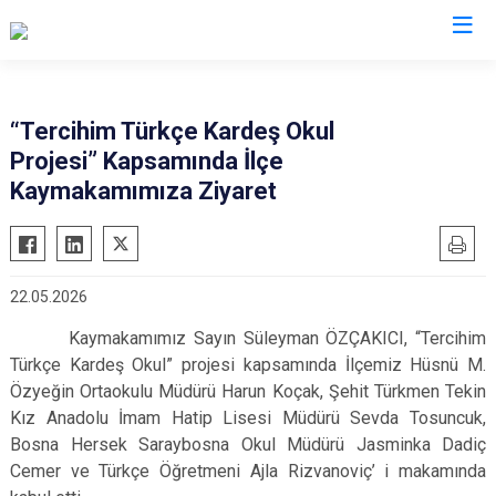
İstanbul
“Tercihim Türkçe Kardeş Okul
Projesi” Kapsamında İlçe
Adalar
Fatih
Sultanbeyli
Kaymakamımıza Ziyaret
Avcılar
Gaziosmanpaşa
Tuzla
Bağcılar
Güngören
Ümraniye
Bahçelievler
Kadıköy
Üsküdar
22.05.2026
Bakırköy
Kağıthane
Zeytinburnu
Kaymakamımız Sayın Süleyman ÖZÇAKICI, “Tercihim
Bayrampaşa
Kartal
Arnavutköy
Türkçe Kardeş Okul” projesi kapsamında İlçemiz Hüsnü M.
Beşiktaş
Küçükçekmece
Ataşehir
Özyeğin Ortaokulu Müdürü Harun Koçak, Şehit Türkmen Tekin
Beykoz
Maltepe
Başakşehir
Kız Anadolu İmam Hatip Lisesi Müdürü Sevda Tosuncuk,
Bosna Hersek Saraybosna Okul Müdürü Jasminka Dadiç
Beyoğlu
Pendik
Beylikdüzü
Cemer ve Türkçe Öğretmeni Ajla Rizvanoviç’ i makamında
Büyükçekmece
Sarıyer
Çekmeköy