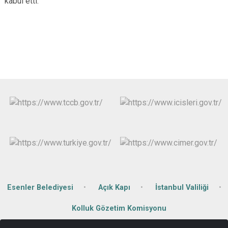
kabul etti.
Çatalca
Şile
Esenyurt
Esenler
Silivri
Sancaktepe
Eyüpsultan
Şişli
Sultangazi
Esenler Belediyesi
Açık Kapı
İstanbul Valiliği
Kolluk Gözetim Komisyonu