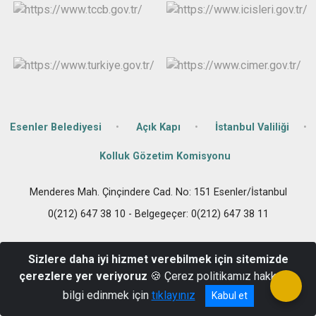
Çatalca
Şile
Esenyurt
Esenler
Silivri
Sancaktepe
Eyüpsultan
Şişli
Sultangazi
Esenler Belediyesi
Açık Kapı
İstanbul Valiliği
Kolluk Gözetim Komisyonu
Menderes Mah. Çinçindere Cad. No: 151 Esenler/İstanbul
0(212) 647 38 10 - Belgegeçer: 0(212) 647 38 11
Sizlere daha iyi hizmet verebilmek için sitemizde
çerezlere yer veriyoruz
🍪 Çerez politikamız hakkında
bilgi edinmek için
tıklayınız
Kabul et