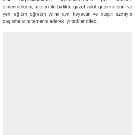
Çatalca
Şile
Esenyurt
dinlenmelerini, aileleri ile birlikte güzel vakit geçirmelerini ve
yeni eğitim öğretim yılına aynı heyecan ve başarı azmiyle
Esenler
Silivri
Sancaktepe
başlamalarını temenni ederek iyi tatiller diledi.
Eyüpsultan
Şişli
Sultangazi