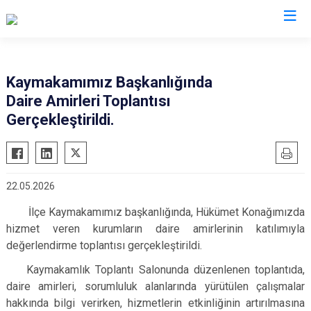
İstanbul
Kaymakamımız Başkanlığında
Daire Amirleri Toplantısı
Adalar
Fatih
Sultanbeyli
Gerçekleştirildi.
Avcılar
Gaziosmanpaşa
Tuzla
Bağcılar
Güngören
Ümraniye
Bahçelievler
Kadıköy
Üsküdar
22.05.2026
Bakırköy
Kağıthane
Zeytinburnu
İlçe Kaymakamımız başkanlığında, Hükümet Konağımızda
Bayrampaşa
Kartal
Arnavutköy
hizmet veren kurumların daire amirlerinin katılımıyla
Beşiktaş
Küçükçekmece
Ataşehir
değerlendirme toplantısı gerçekleştirildi.
Beykoz
Maltepe
Başakşehir
Kaymakamlık Toplantı Salonunda düzenlenen toplantıda,
Beyoğlu
Pendik
Beylikdüzü
daire amirleri, sorumluluk alanlarında yürütülen çalışmalar
Büyükçekmece
hakkında bilgi verirken, hizmetlerin etkinliğinin artırılmasına
Sarıyer
Çekmeköy