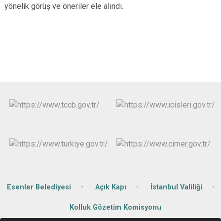
yönelik görüş ve öneriler ele alındı.
Çatalca
Şile
Esenyurt
Esenler
Silivri
Sancaktepe
Eyüpsultan
Şişli
Sultangazi
Esenler Belediyesi
Açık Kapı
İstanbul Valiliği
Kolluk Gözetim Komisyonu